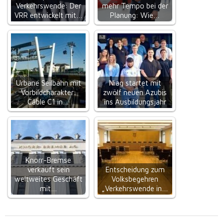
Verkehrswende: Der
mehr Tempo bei der
VRR entwickelt mit…
Planung: Wie…
Urbane Seilbahn mit
Niag startet mit
Vorbildcharakter:
zwölf neuen Azubis
Câble C1 in…
ins Ausbildungsjahr
Knorr-Bremse
verkauft sein
Entscheidung zum
weltweites Geschäft
Volksbegehren
mit…
„Verkehrswende in…