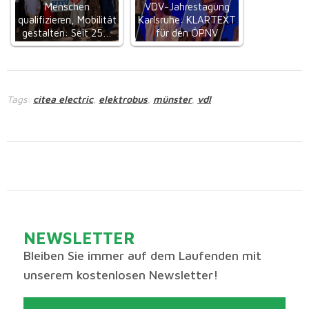
Menschen
VDV-Jahrestagung
qualifizieren, Mobilität
Karlsruhe: KLARTEXT
gestalten: Seit 25…
für den ÖPNV
Tags:
citea electric
elektrobus
münster
vdl
,
,
,
NEWSLETTER
Bleiben Sie immer auf dem Laufenden mit
unserem kostenlosen Newsletter!