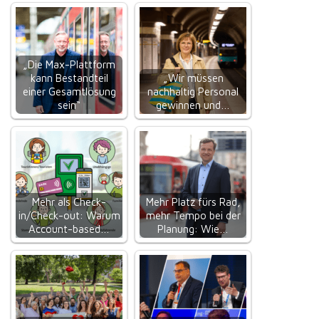
„Die Max-Plattform
kann Bestandteil
„Wir müssen
einer Gesamtlösung
nachhaltig Personal
sein“
gewinnen und…
Mehr als Check-
Mehr Platz fürs Rad,
in/Check-out: Warum
mehr Tempo bei der
Account-based…
Planung: Wie…