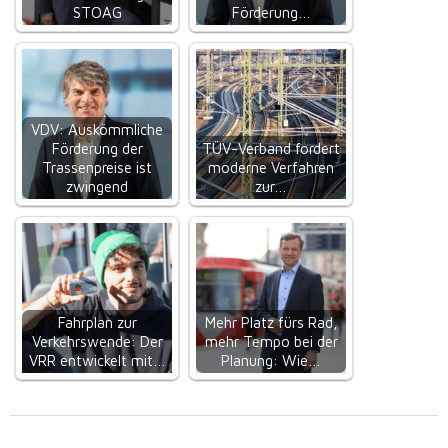
STOAG
Förderung…
VDV: Auskömmliche
Förderung der
TÜV-Verband fordert
Trassenpreise ist
moderne Verfahren
zwingend
zur…
Fahrplan zur
Mehr Platz fürs Rad,
Verkehrswende: Der
mehr Tempo bei der
VRR entwickelt mit…
Planung: Wie…