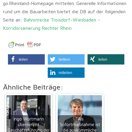
go.Rheinland-Homepage mitteilen. Generelle Informationen
rund um die Bauarbeiten bietet die DB auf der folgenden
Seite an:
Bahnstrecke Troisdorf–Wiesbaden –
Korridorsanierung Rechter Rhein
teilen
twittern
teilen
mitteilen
Ähnliche Beiträge:
Ingo Wortmann
"Als
übernimmt
Sofortmaßnahme ist
Geschäftsführung der
die auskömmliche