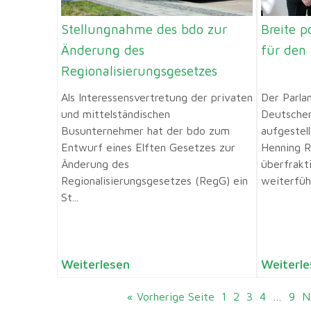
Stellungnahme des bdo zur
Breite p
Änderung des
für den
Regionalisierungsgesetzes
Als Interessensvertretung der privaten
Der Parla
und mittelständischen
Deutschen
Busunternehmer hat der bdo zum
aufgestel
Entwurf eines Elften Gesetzes zur
Henning 
Änderung des
überfrakt
Regionalisierungsgesetzes (RegG) ein
weiterführ
St...
Weiterlesen
Weiterle
« Vorherige Seite
1
2
3
4
…
9
N