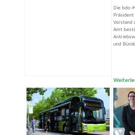
Die bdo-M
Präsident
Vorstand 
Amt bestä
Antriebsw
und Bürokr
Weiterle