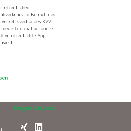
s öffentlichen
ahverkehrs im Bereich des
r Verkehrsverbundes KVV
e neue Informationsquelle:
ch veröffentlichte App
siert...
sen
Folgen Sie uns:
d