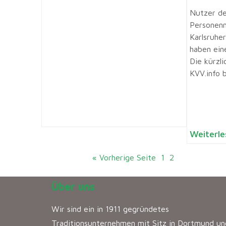
Nutzer de
Personenn
Karlsruhe
haben ein
Die kürzli
KVV.info ba
Weiterle
« Vorherige Seite
1
2
Über uns
Wir sind ein in 1911 gegründetes
Traditionsunternehmen mit Sitz in Dortmund un