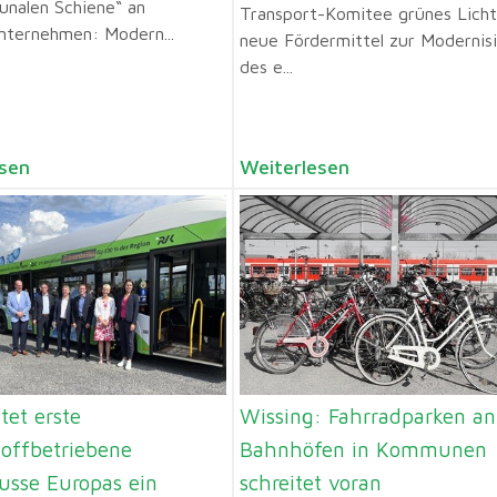
nalen Schiene“ an
Transport-Komitee grünes Licht
nternehmen: Modern...
neue Fördermittel zur Modernis
des e...
sen
Weiterlesen
tet erste
Wissing: Fahrradparken an
toffbetriebene
Bahnhöfen in Kommunen
usse Europas ein
schreitet voran