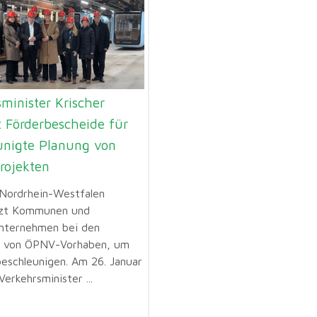
minister Krischer
t Förderbescheide für
unigte Planung von
ojekten
Nordrhein-Westfalen
tzt Kommunen und
nternehmen bei den
n von ÖPNV-Vorhaben, um
beschleunigen. Am 26. Januar
erkehrsminister ...