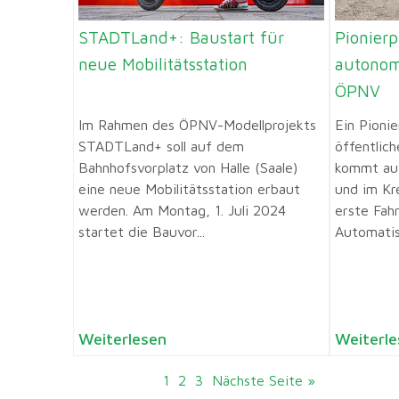
STADTLand+: Baustart für
Pionierp
neue Mobilitätsstation
autonom
ÖPNV
Im Rahmen des ÖPNV-Modellprojekts
Ein Pionie
STADTLand+ soll auf dem
öffentlic
Bahnhofsvorplatz von Halle (Saale)
kommt auf
eine neue Mobilitätsstation erbaut
und im Kr
werden. Am Montag, 1. Juli 2024
erste Fah
startet die Bauvor...
Automatisi
Weiterlesen
Weiterle
1
2
3
Nächste Seite »