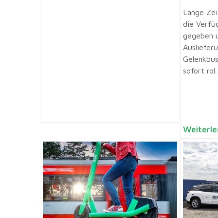
Lange Zeit
die Verfü
gegeben u
Ausliefer
Gelenkbus
sofort rol..
Weiterle