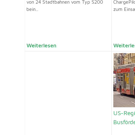
von 24 Stadtbahnen vom Typ S200
ChargePil
bein...
zum Einsat
Weiterlesen
Weiterle
US-Regi
Busförd