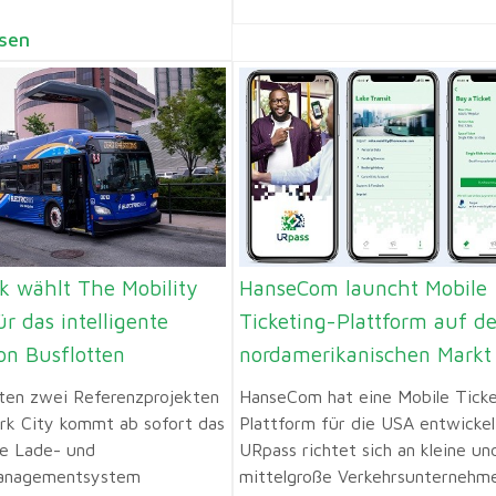
sen
k wählt The Mobility
HanseCom launcht Mobile
r das intelligente
Ticketing-Plattform auf d
on Busflotten
nordamerikanischen Markt
sten zwei Referenzprojekten
HanseCom hat eine Mobile Ticke
rk City kommt ab sofort das
Plattform für die USA entwickel
te Lade- und
URpass richtet sich an kleine un
anagementsystem
mittelgroße Verkehrsunternehme