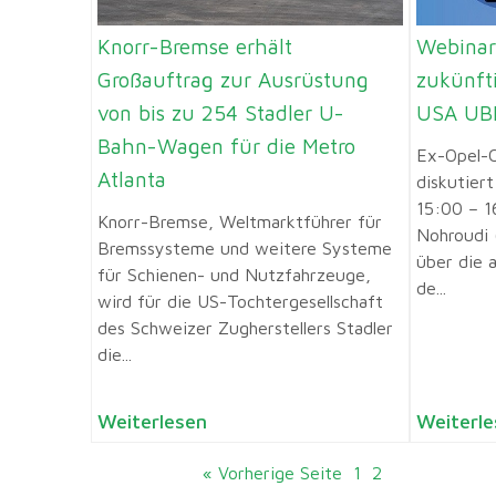
Knorr-Bremse erhält
Webinar
Großauftrag zur Ausrüstung
zukünft
von bis zu 254 Stadler U-
USA UBE
Bahn-Wagen für die Metro
Ex-Opel-
Atlanta
diskutiert
15:00 – 1
Knorr-Bremse, Weltmarktführer für
Nohroudi 
Bremssysteme und weitere Systeme
über die 
für Schienen- und Nutzfahrzeuge,
de...
wird für die US-Tochtergesellschaft
des Schweizer Zugherstellers Stadler
die...
Weiterlesen
Weiterle
« Vorherige Seite
1
2