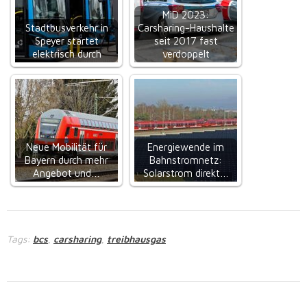
MiD 2023:
Stadtbusverkehr in
Carsharing-Haushalte
Speyer startet
seit 2017 fast
elektrisch durch
verdoppelt
Neue Mobilität für
Energiewende im
Bayern durch mehr
Bahnstromnetz:
Angebot und…
Solarstrom direkt…
Tags:
bcs
carsharing
treibhausgas
,
,