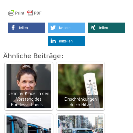
teilen
twittern
teilen
mitteilen
Ähnliche Beiträge:
Jennifer Kindel in den
Vorstand des
Einschränkungen
Bundesverbands…
durch Hitze