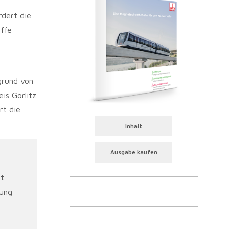
dert die
ffe
grund von
is Görlitz
rt die
Inhalt
Ausgabe kaufen
ft
rung