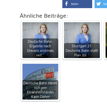
teilen
twi
Ähnliche Beiträge:
Deutsche Bahn:
Ergebnis nach
Stuttgart 21:
Steuern erstmals
Deutsche Bahn stellt
seit…
Plan zur…
Deutsche Bahn trennt
sich von
Finanzvorständin
Karin Dohm