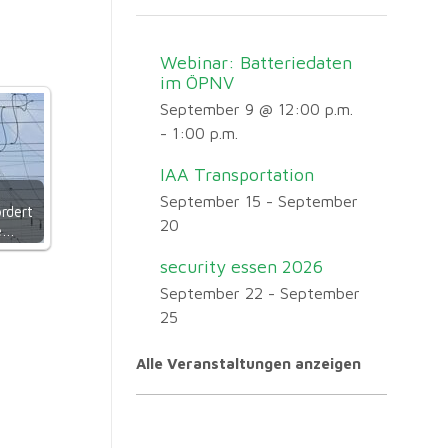
Webinar: Batteriedaten
im ÖPNV
September 9 @ 12:00 p.m.
-
1:00 p.m.
IAA Transportation
September 15
-
September
rdert
20
ge…
security essen 2026
September 22
-
September
25
Alle Veranstaltungen anzeigen