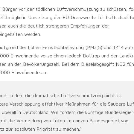
Bürger vor der tödlichen Luftverschmutzung zu schützen, for
ellstmögliche Umsetzung der EU-Grenzwerte für Luftschadsto
sen auch die deutlich strengeren Empfehlungen der
eingehalten werden.
n aufgrund der hohen Feinstaubbelastung (PM2,5) und 1.414 auf
0.000 Einwohnende verzeichnen jedoch Bottrop und der Landkre
en an der Bevölkerungszahl. Bei dem Dieselabgasgift NO2 füh
00.000 Einwohnende an.
land, in dem die dramatische Luftverschmutzung nicht zu
itere Verschleppung effektiver Maßnahmen für die Saubere Lu
überall in Deutschland. Wir fordern die künftige Bundesregie
damit die Vermeidung von Toten im ganzen Bundesgebiet von
itz zur absoluten Priorität zu machen.“