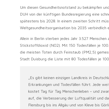
Um diesen Gesundheitsnotstand zu bekämpfen und 
DUH von der künftigen Bundesregierung eine schn
spätestens bis 2028. In einem zweiten Schritt müs
Weltgesundheitsorganisation bis 2035 verbindlich 
Allein in Berlin sterben jedes Jahr 3.527 Mensche
Stickstoffdioxid (NO2). Mit 150 Todesfällen je 10
die meisten Toten durch Feinstaub (PM2,5) gemess
Stadt Duisburg die Liste mit 80 Todesfällen je 1
„Es gibt keinen einzigen Landkreis in Deutsch
Erkrankungen und Todesfällen führt. Jede we
kostet Tag für Tag Menschenleben – und zwar 
auf, die Verbesserung der Luftqualität und 
Flensburg bis ins Allgäu und von Kleve bis Görl