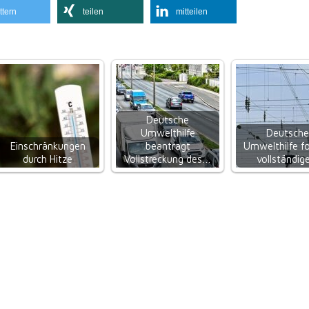
ttern
teilen
mitteilen
Deutsche
Umwelthilfe
Deutsche
Einschränkungen
beantragt
Umwelthilfe fo
durch Hitze
Vollstreckung des…
vollständi