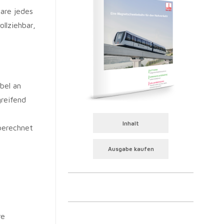
are jedes
llziehbar,
bel an
greifend
Inhalt
berechnet
Ausgabe kaufen
re