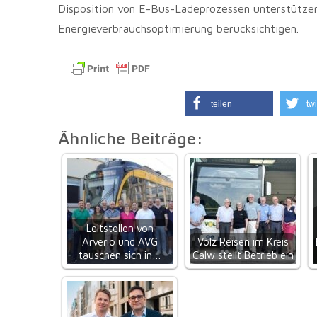
Disposition von E-Bus-Ladeprozessen unterstützen
Energieverbrauchsoptimierung berücksichtigen.
teilen
twi
Ähnliche Beiträge:
Leitstellen von
Arverio und AVG
Volz Reisen im Kreis
tauschen sich in…
Calw stellt Betrieb ein