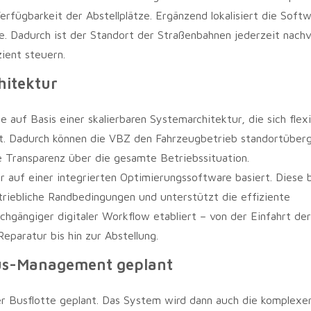
rfügbarkeit der Abstellplätze. Ergänzend lokalisiert die Softw
e. Dadurch ist der Standort der Straßenbahnen jederzeit nachvo
zient steuern.
hitektur
e auf Basis einer skalierbaren Systemarchitektur, die sich flexi
sst. Dadurch können die VBZ den Fahrzeugbetrieb standortüber
e Transparenz über die gesamte Betriebssituation.
er auf einer integrierten Optimierungssoftware basiert. Diese 
riebliche Randbedingungen und unterstützt die effiziente
chgängiger digitaler Workflow etabliert – von der Einfahrt der
eparatur bis hin zur Abstellung.
Bus-Management geplant
er Busflotte geplant. Das System wird dann auch die komplexe