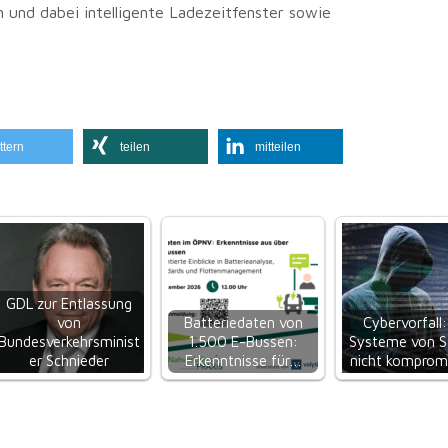
 und dabei intelligente Ladezeitfenster sowie
ttern
teilen
mitteilen
GDL zur Entlassung
von
Batteriedaten von
Cybervorfall:
Bundesverkehrsminist
1.500 E-Bussen:
Systeme von S
er Schnieder
Erkenntnisse für…
nicht kompromi