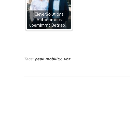
CleverSolutions
Autonomous
übernimmt Betrieb…
Tags:
peak mobility
vbz
,