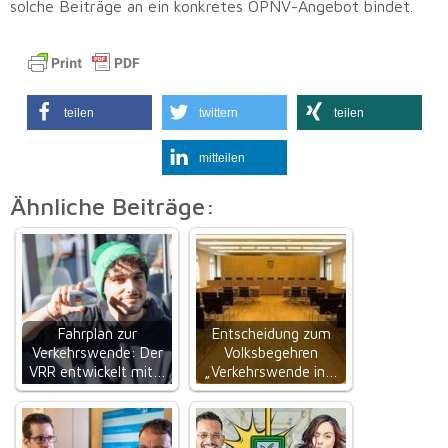
solche Beiträge an ein konkretes ÖPNV-Angebot bindet.
teilen
twittern
teilen
mitteilen
Ähnliche Beiträge:
Fahrplan zur
Entscheidung zum
Verkehrswende: Der
Volksbegehren
VRR entwickelt mit…
„Verkehrswende in…