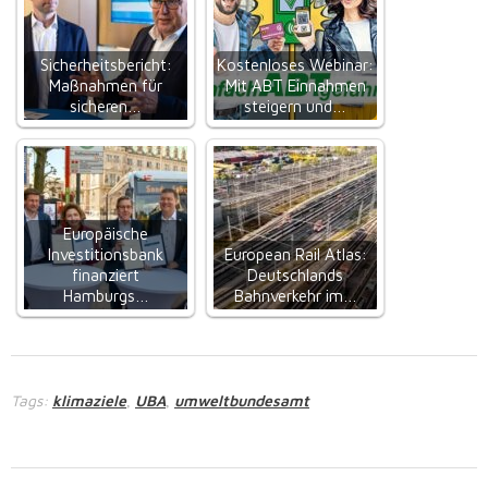
Sicherheitsbericht:
Kostenloses Webinar:
Maßnahmen für
Mit ABT Einnahmen
sicheren…
steigern und…
Europäische
Investitionsbank
European Rail Atlas:
finanziert
Deutschlands
Hamburgs…
Bahnverkehr im…
Tags:
klimaziele
UBA
umweltbundesamt
,
,