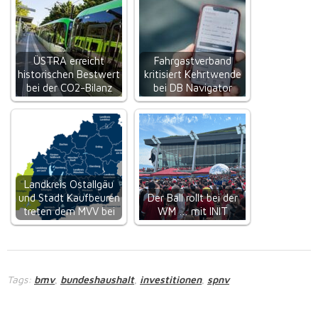
ÜSTRA erreicht
Fahrgastverband
historischen Bestwert
kritisiert Kehrtwende
bei der CO2-Bilanz
bei DB Navigator
Landkreis Ostallgäu
und Stadt Kaufbeuren
Der Ball rollt bei der
treten dem MVV bei
WM … mit INIT
Tags:
bmv
bundeshaushalt
investitionen
spnv
,
,
,