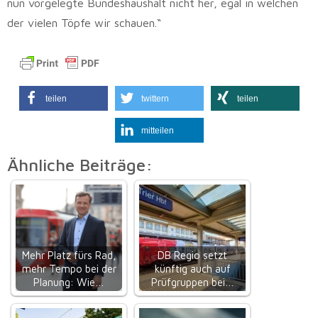
nun vorgelegte Bundeshaushalt nicht her, egal in welchen
der vielen Töpfe wir schauen.“
teilen
twittern
teilen
mitteilen
Ähnliche Beiträge:
Mehr Platz fürs Rad,
DB Regio setzt
mehr Tempo bei der
künftig auch auf
Planung: Wie…
Prüfgruppen bei…