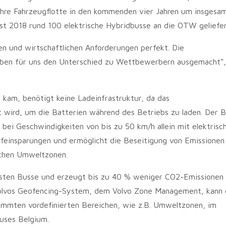
 ihre Fahrzeugflotte in den kommenden vier Jahren um insgesa
st 2018 rund 100 elektrische Hybridbusse an die OTW geliefer
en und wirtschaftlichen Anforderungen perfekt. Die
aben für uns den Unterschied zu Wettbewerbern ausgemacht”,
kam, benötigt keine Ladeinfrastruktur, da das
wird, um die Batterien während des Betriebs zu laden. Der B
bei Geschwindigkeiten von bis zu 50 km/h allein mit elektrisc
offeinsparungen und ermöglicht die Beseitigung von Emissionen
ischen Umweltzonen.
rsten Busse und erzeugt bis zu 40 % weniger CO2-Emissionen a
 Volvos Geofencing-System, dem Volvo Zone Management, kann 
immten vordefinierten Bereichen, wie z.B. Umweltzonen, im
uses Belgium.