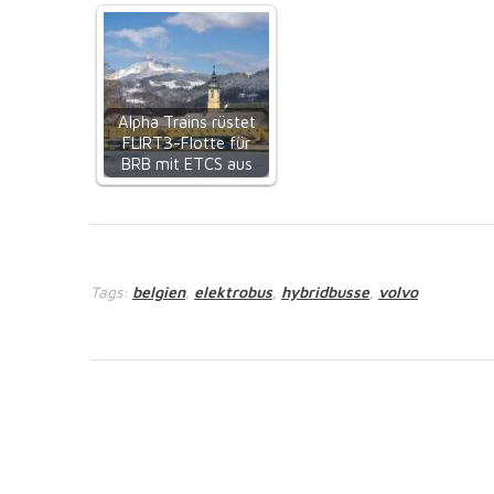
Alpha Trains rüstet
FLIRT3-Flotte für
BRB mit ETCS aus
Tags:
belgien
elektrobus
hybridbusse
volvo
,
,
,