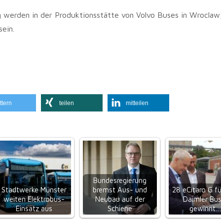
 werden in der Produktionsstätte von Volvo Buses in Wroclaw,
sein.
ttern
teilen
mitteilen
Bundesregierung
Stadtwerke Münster
bremst Aus- und
28 eCitaro G fü
weiten Elektrobus-
Neubau auf der
Daimler Bu
Einsatz aus
Schiene
gewinnt