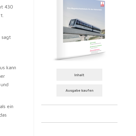
mt 430
t.
 sagt
us kann
Inhalt
her
 und
Ausgabe kaufen
ls ein
das