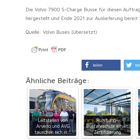
Die Volvo 7900 S-Charge Busse für diesen Auftrag
hergestellt und Ende 2021 zur Auslieferung bereit 
Quelle: Volvo Buses (übersetzt)
teilen
twi
Ähnliche Beiträge:
Leitstellen von
Ruhrbahn-
Arverio und AVG
Busfahrschule erhält
tauschen sich in…
Zertifizierung