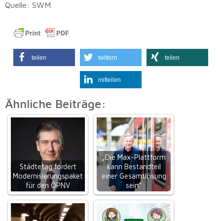
Quelle: SWM
teilen
twittern
teilen
mitteilen
Ähnliche Beiträge:
„Die Max-Plattform
Städtetag fordert
kann Bestandteil
Modernisierungspaket
einer Gesamtlösung
für den ÖPNV
sein“