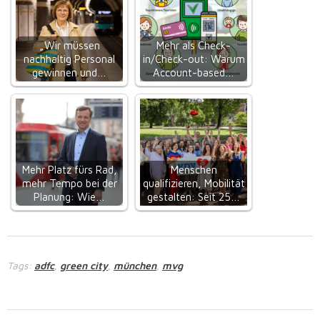
„Wir müssen
Mehr als Check-
nachhaltig Personal
in/Check-out: Warum
gewinnen und…
Account-based…
Mehr Platz fürs Rad,
Menschen
mehr Tempo bei der
qualifizieren, Mobilität
Planung: Wie…
gestalten: Seit 25…
Tags:
adfc
green city
münchen
mvg
,
,
,