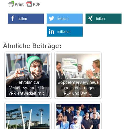
teilen
twittern
teilen
mitteilen
Ähnliche Beiträge:
Fahrplan zur
Doppelinterview neue
Verkehrswende: Der
Landesregierungen
VRR entwickelt mit…
RLP und BW:…