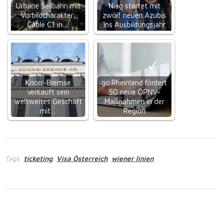
Urbane Seilbahn mit
Niag startet mit
Vorbildcharakter:
zwölf neuen Azubis
Câble C1 in…
ins Ausbildungsjahr
Knorr-Bremse
go.Rheinland fördert
verkauft sein
50 neue ÖPNV-
weltweites Geschäft
Maßnahmen in der
mit…
Region
Tags:
ticketing
Visa Österreich
wiener linien
,
,