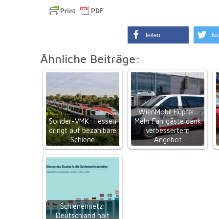
teilen
twi
Ähnliche Beiträge:
WienMobil Hüpfer:
Sonder-VMK: Hessen
Mehr Fahrgäste dank
dringt auf bezahlbare
verbessertem
Schiene
Angebot
Schienennetz:
Deutschland hält