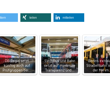
ttern
teilen
mitteilen
DB Regio setzt
SWB Bus und Bahn
Berlins extra
künftig auch auf
setzt auf maximale
Straßenbahn is
Prüfgruppen bei…
Transparenz und…
der M4 i