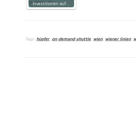
Investitionen auf…
Tags:
hüpfer
on-demand-shuttle
wien
wiener linien
w
,
,
,
,