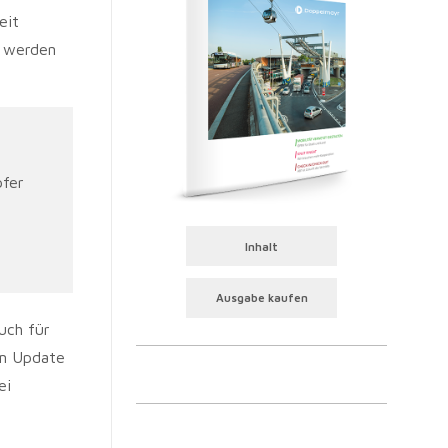
eit
t werden
pfer
Inhalt
Ausgabe kaufen
uch für
em Update
ei