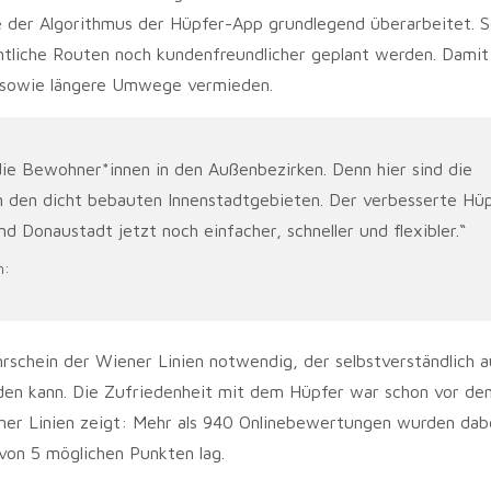
 der Algorithmus der Hüpfer-App grundlegend überarbeitet. S
ämtliche Routen noch kundenfreundlicher geplant werden. Dami
r sowie längere Umwege vermieden.
die Bewohner*innen in den Außenbezirken. Denn hier sind die
in den dicht bebauten Innenstadtgebieten. Der verbesserte Hü
d Donaustadt jetzt noch einfacher, schneller und flexibler.“
en:
hrschein der Wiener Linien notwendig, der selbstverständlich a
erden kann. Die Zufriedenheit mit dem Hüpfer war schon vor d
ener Linien zeigt: Mehr als 940 Onlinebewertungen wurden dab
von 5 möglichen Punkten lag.