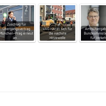
Zuschlag für
Übergangsvertrag
VAG rüstet sich für
Amtsübergab
München–Prag erneut
die nächste
Bundesminist
an…
Hitzewelle
für Verkeh