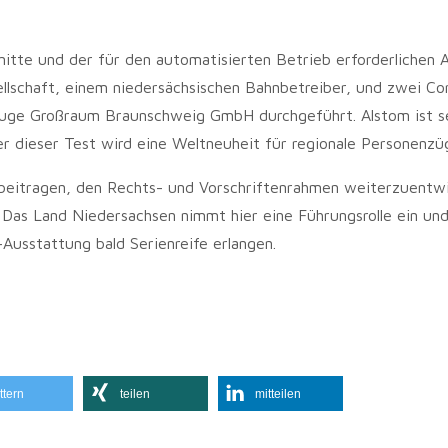
itte und der für den automatisierten Betrieb erforderlichen 
lschaft, einem niedersächsischen Bahnbetreiber, und zwei Co
euge Großraum Braunschweig GmbH durchgeführt. Alstom ist s
 dieser Test wird eine Weltneuheit für regionale Personenzüg
beitragen, den Rechts- und Vorschriftenrahmen weiterzuentwi
 Das Land Niedersachsen nimmt hier eine Führungsrolle ein und
usstattung bald Serienreife erlangen.
ttern
teilen
mitteilen