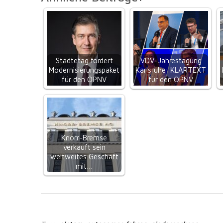
Städtetag fordert
VDV-Jahrestagung
Modernisierungspaket
Karlsruhe: KLARTEXT
für den ÖPNV
für den ÖPNV
Knorr-Bremse
verkauft sein
weltweites Geschäft
mit…