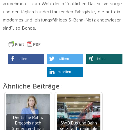
aufnehmen – zum Wohl der öffentlichen Daseinsvorsorge
und der täglich hunderttausenden Fahrgäste, die auf ein
modernes und leistungsfähiges S-Bahn-Netz angewiesen
sind“, so Bonde.
teilen
twittern
teilen
mitteilen
Ähnliche Beiträge:
Deutsche Bahn:
Ergebnis nach
SWB Bus und Bahn
Steuern erstmals
setzt auf maximale