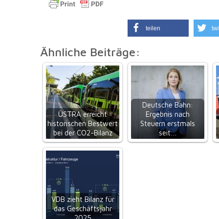
teilen
twi
Ähnliche Beiträge:
Deutsche Bahn:
ÜSTRA erreicht
Ergebnis nach
historischen Bestwert
Steuern erstmals
bei der CO2-Bilanz
seit…
VDB zieht Bilanz für
das Geschäftsjahr
2025