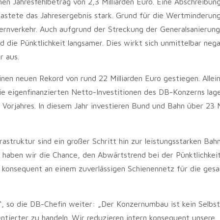
en Jahresfehlbetrag von 2,3 Milliarden Euro. Eine Abschreibun
lastete das Jahresergebnis stark. Grund für die Wertminderung
rnverkehr. Auch aufgrund der Streckung der Generalsanierung
d die Pünktlichkeit langsamer. Dies wirkt sich unmittelbar nega
r aus.
inen neuen Rekord von rund 22 Milliarden Euro gestiegen. Allei
 Die eigenfinanzierten Netto-Investitionen des DB-Konzerns lag
Vorjahres. In diesem Jahr investieren Bund und Bahn über 23 M
frastruktur sind ein großer Schritt hin zur leistungsstarken Bah
, haben wir die Chance, den Abwärtstrend bei der Pünktlichkei
n konsequent an einem zuverlässigen Schienennetz für die ges
, so die DB-Chefin weiter: „Der Konzernumbau ist kein Selbs
tierter zu handeln. Wir reduzieren intern konsequent unsere