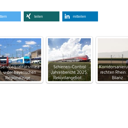
ttern
teilen
mitteilen
Servicequalitätsnivea
Schienen-Control
Korridorsanier
u der bayerischen
Jahresbericht 2025:
rechten Rhein:
Regionalzüge…
Rekordangebot…
Bilanz…