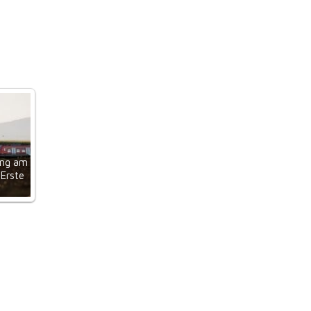
ung am
 Erste