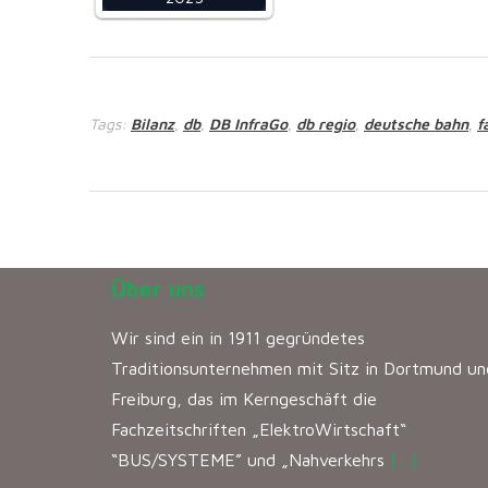
Tags:
Bilanz
db
DB InfraGo
db regio
deutsche bahn
f
,
,
,
,
,
Über uns
Wir sind ein in 1911 gegründetes
Traditionsunternehmen mit Sitz in Dortmund un
Freiburg, das im Kerngeschäft die
Fachzeitschriften „ElektroWirtschaft“
“BUS/SYSTEME” und „Nahverkehrs
[…]