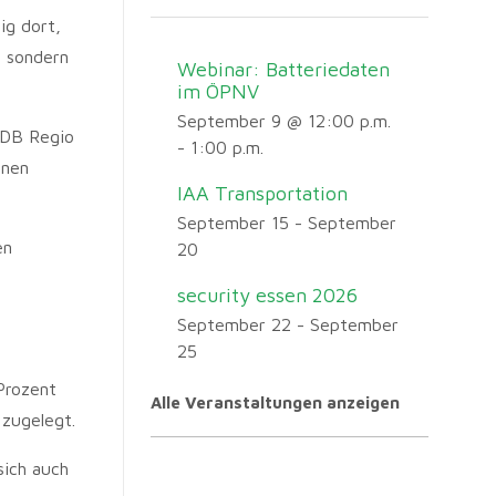
ig dort,
, sondern
Webinar: Batteriedaten
im ÖPNV
September 9 @ 12:00 p.m.
 DB Regio
-
1:00 p.m.
inen
IAA Transportation
September 15
-
September
en
20
security essen 2026
September 22
-
September
25
Prozent
Alle Veranstaltungen anzeigen
 zugelegt.
sich auch