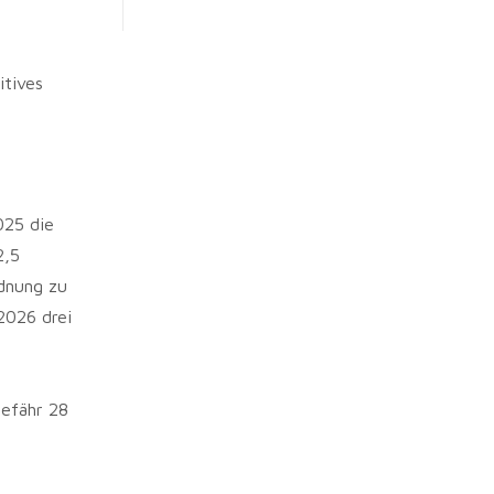
itives
025 die
2,5
rdnung zu
2026 drei
gefähr 28