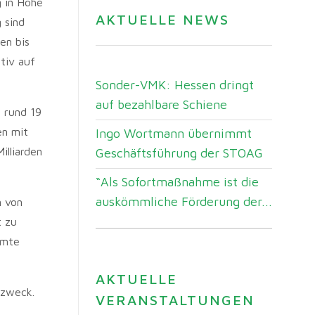
g in Höhe
AKTUELLE NEWS
 sind
en bis
tiv auf
Sonder-VMK: Hessen dringt
auf bezahlbare Schiene
n rund 19
en mit
Ingo Wortmann übernimmt
illiarden
Geschäftsführung der STOAG
“Als Sofortmaßnahme ist die
auskömmliche Förderung der...
n von
t zu
amte
AKTUELLE
tzweck.
VERANSTALTUNGEN