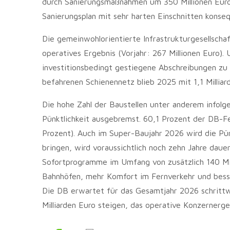
durch Sanierungsmaßnahmen um 350 Millionen Euro.
Sanierungsplan mit sehr harten Einschnitten konse
Die gemeinwohlorientierte Infrastrukturgesellschaf
operatives Ergebnis (Vorjahr: 267 Millionen Euro
investitionsbedingt gestiegene Abschreibungen zu 
befahrenen Schienennetz blieb 2025 mit 1,1 Milliar
Die hohe Zahl der Baustellen unter anderem infolge
Pünktlichkeit ausgebremst. 60,1 Prozent der DB-Fe
Prozent). Auch im Super-Baujahr 2026 wird die Pün
bringen, wird voraussichtlich noch zehn Jahre dau
Sofortprogramme im Umfang von zusätzlich 140 Mil
Bahnhöfen, mehr Komfort im Fernverkehr und bess
Die DB erwartet für das Gesamtjahr 2026 schrittw
Milliarden Euro steigen, das operative Konzernerge