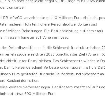
 Es blieb aber noch leicht negativ. DB Cargo muss 2026 einen
quent umsetzen.
t DB InfraGO verzeichnete mit 10 Millionen Euro ein leicht pos
). Unter anderem führten höhere Personalaufwendungen und
zusätzlichen Belastungen. Die Betriebsleistung auf dem stark
den Trassenkilometer auf Vorjahresniveau.
 der Rekordinvestitionen in die Schieneninfrastruktur haben 2
rnverkehrszüge erreichten 2025 pünktlich das Ziel (Vorjahr: 6
ktlichkeit unter Druck bleiben. Das Schienennetz wieder in O
ern. Damit Reisende schnell Verbesserungen spüren, hat die DB 
lionen Euro gestartet: für mehr Sauberkeit und Sicherheit an
ere Kundeninformation.
eise weitere Verbesserungen. Der Konzernumsatz soll auf un
bnis auf etwa 600 Millionen Euro.