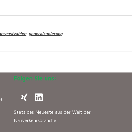
ahrgastzahlen
generalsanierung
,
Folgen Sie uns:
d
Stets das Neueste aus der Welt der
Nahverkehrsbranche