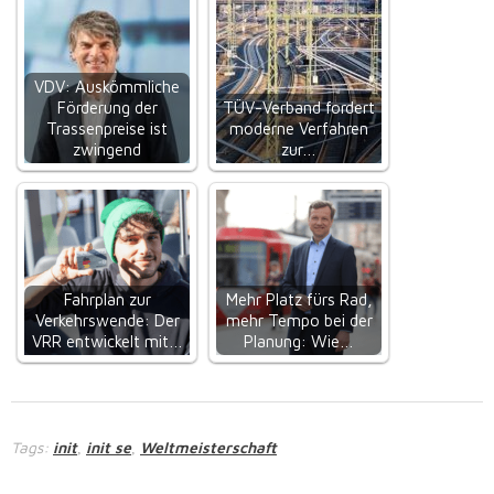
VDV: Auskömmliche
Förderung der
TÜV-Verband fordert
Trassenpreise ist
moderne Verfahren
zwingend
zur…
Fahrplan zur
Mehr Platz fürs Rad,
Verkehrswende: Der
mehr Tempo bei der
VRR entwickelt mit…
Planung: Wie…
Tags:
init
init se
Weltmeisterschaft
,
,