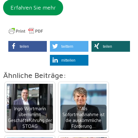
Erfahren Sie mehr
teilen
twittern
teilen
mitteilen
Ähnliche Beiträge:
Ingo Wortmann
"Als
übernimmt
Sofortmaßnahme ist
Geschäftsführung der
die auskömmliche
STOAG
Förderung…