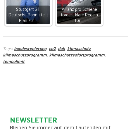
Stuttgart 21:
Allianz pro Schiene
Deutsche Bahn stellt
fordert klare Regeln
Plan zur…
für…
Tags:
bundesregierung
co2
duh
klimaschutz
,
,
,
,
klimaschutzprogramm
klimaschutzsofortprogramm
,
,
tempolimit
NEWSLETTER
Bleiben Sie immer auf dem Laufenden mit