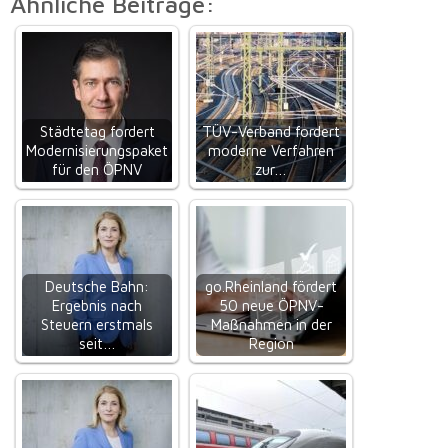
Ähnliche Beiträge:
Städtetag fordert
TÜV-Verband fordert
Modernisierungspaket
moderne Verfahren
für den ÖPNV
zur…
Deutsche Bahn:
go.Rheinland fördert
Ergebnis nach
50 neue ÖPNV-
Steuern erstmals
Maßnahmen in der
seit…
Region