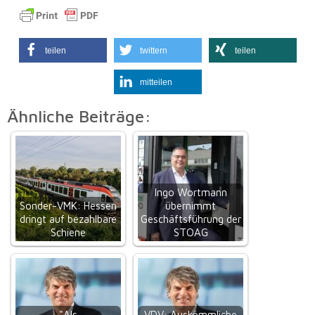
teilen
twittern
teilen
mitteilen
Ähnliche Beiträge:
Ingo Wortmann
Sonder-VMK: Hessen
übernimmt
dringt auf bezahlbare
Geschäftsführung der
Schiene
STOAG
"Als
VDV: Auskömmliche