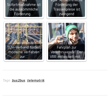
Sofortmaßnahme ist
Förderung der
die auskömmliche
Trassenpreise ist
Förderung…
zwingend
TÜV-Verband fordert
Fahrplan zur
moderne Verfahren
Verkehrswende: Der
zur…
VRR entwickelt mit…
Tags:
bus2bus
telematrik
,