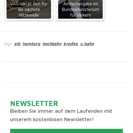
VAG rüstet sich für
Amtsübergabe im
die nächste
Bundesministerium
Hitzewelle
für Verkehr
Tags:
eib
hamburg
hochbahn
kredite
u-bahn
,
,
,
,
NEWSLETTER
Bleiben Sie immer auf dem Laufenden mit
unserem kostenlosen Newsletter!