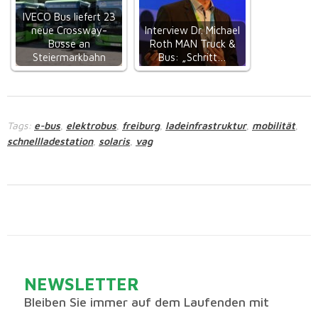
IVECO Bus liefert 23
neue Crossway-
Interview Dr. Michael
Busse an
Roth MAN Truck &
Steiermarkbahn
Bus: „Schritt…
Tags:
e-bus
elektrobus
freiburg
ladeinfrastruktur
mobilität
,
,
,
,
,
schnellladestation
solaris
vag
,
,
NEWSLETTER
Bleiben Sie immer auf dem Laufenden mit