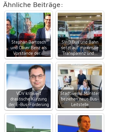
Ähnliche Beiträge:
Stephan Bartosch
SWB Bus und Bahn
und Oliver Benz als
setzt auf maximale
Vorstände der…
Transparenz und…
VDV kritisiert
Stadtwerke Münster
drastische Kürzung
beziehen neue Bus-
der E-Bus-Förderung
Leitstelle