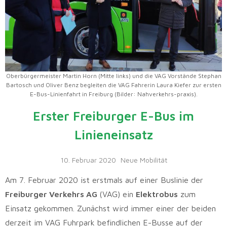
Oberbürgermeister Martin Horn (Mitte links) und die VAG Vorstände Stephan
Bartosch und Oliver Benz begleiten die VAG Fahrerin Laura Kiefer zur ersten
E-Bus-Linienfahrt in Freiburg (Bilder: Nahverkehrs-praxis).
Erster Freiburger E-Bus im
Linieneinsatz
10. Februar 2020
Neue Mobilität
Am 7. Februar 2020 ist erstmals auf einer Buslinie der
Freiburger Verkehrs AG
(VAG) ein
Elektrobus
zum
Einsatz gekommen. Zunächst wird immer einer der beiden
derzeit im VAG Fuhrpark befindlichen E-Busse auf der