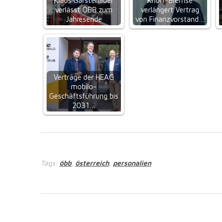
Klaus Garstenauer
Knorr-Bremse
verlässt ÖBB zum
verlängert Vertrag
Jahresende
von Finanzvorstand…
Verträge der HEAG
mobilo-
Geschäftsführung bis
2031…
Tags:
öbb
österreich
personalien
,
,