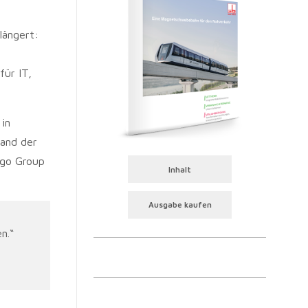
längert:
für IT,
 in
tand der
rgo Group
Inhalt
Ausgabe kaufen
n.“