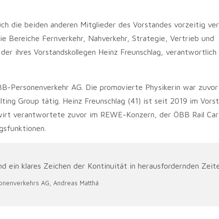
uch die beiden anderen Mitglieder des Vorstandes vorzeitig ver
ie Bereiche Fernverkehr, Nahverkehr, Strategie, Vertrieb und
er ihres Vorstandskollegen Heinz Freunschlag, verantwortlich 
BB-Personenverkehr AG. Die promovierte Physikerin war zuvor
ng Group tätig. Heinz Freunschlag (41) ist seit 2019 im Vors
wirt verantwortete zuvor im REWE-Konzern, der ÖBB Rail Ca
gsfunktionen.
 ein klares Zeichen der Kontinuität in herausfordernden Zeite
onenverkehrs AG, Andreas Matthä