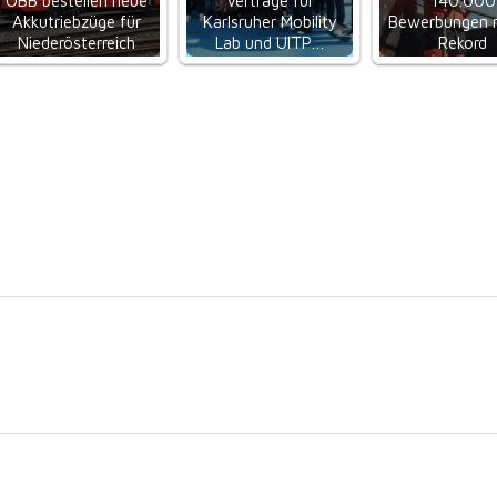
ÖBB bestellen neue
Verträge für
140.000
Akkutriebzüge für
Karlsruher Mobility
Bewerbungen 
Niederösterreich
Lab und UITP…
Rekord