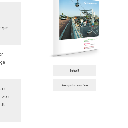
nger
on
uge,
Inhalt
Ausgabe kaufen
ein
ng zum
adt