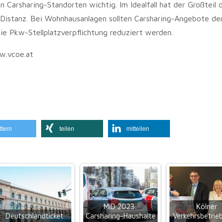
 Carsharing-Standorten wichtig. Im Idealfall hat der Großteil 
 Distanz. Bei Wohnhausanlagen sollten Carsharing-Angebote de
ie Pkw-Stellplatzverpflichtung reduziert werden.
w.vcoe.at
ttern
teilen
mitteilen
MiD 2023:
Kölner
Deutschlandticket
Carsharing-Haushalte
Verkehrsbetrie