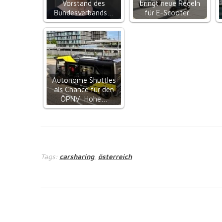
Vorstand des
bringt neue Regeln
Bundesverbands…
für E-Scooter…
Autonome Shuttles
als Chance für den
ÖPNV: Hohe…
Tags:
carsharing
österreich
,