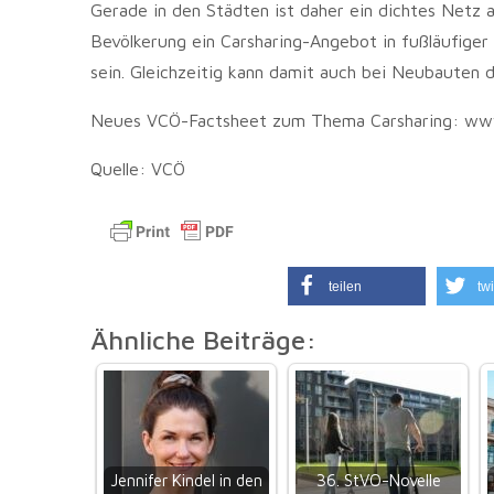
Gerade in den Städten ist daher ein dichtes Netz an
Bevölkerung ein Carsharing-Angebot in fußläufiger
sein. Gleichzeitig kann damit auch bei Neubauten d
Neues VCÖ-Factsheet zum Thema Carsharing: ww
Quelle: VCÖ
teilen
twi
Ähnliche Beiträge:
Jennifer Kindel in den
36. StVO-Novelle