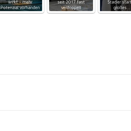
wirkt – mehr
seit 2017 fast
Stadler star
Potenzial vorhanden
verdoppelt
großes…