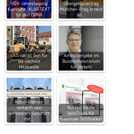
VDV-Jahrestagung
Übergangsvertrag
Karlsruhe: KLARTEXT
München–Prag erneut
für den ÖPNV
an…
VAG rüstet sich für
Amtsübergabe im
die nächste
Bundesministerium
Hitzewelle
für Verkehr
Knorr-Bremse
verkauft sein
Nutzen Sie die
weltweites Geschäft
InnoTrans für
mit…
maximale Sichtbarkeit