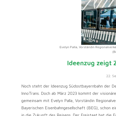
Evelyn Palla, Vorständin Regionalverke
(B
Ideenzug zeigt 
22. S
Noch steht der Ideenzug Südostbayernbahn der De
InnoTrans. Doch ab März 2023 kommt der visionäre 
gemeinsam mit Evelyn Palla, Vorständin Regionalv
Bayerischen Eisenbahngesellschaft (BEG), schon ei
in die Zukunft des Reisens. Der Freistaat hat die E