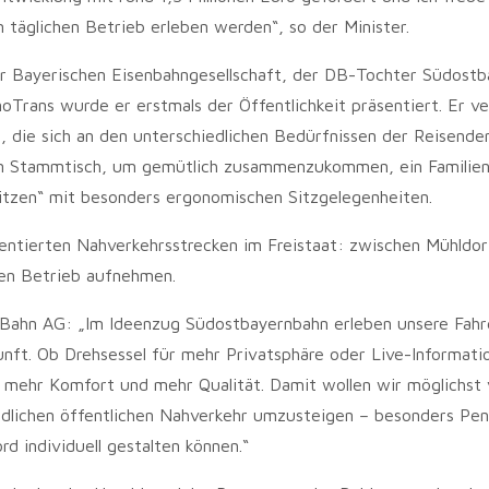
 täglichen Betrieb erleben werden“, so der Minister.
der Bayerischen Eisenbahngesellschaft, der DB-Tochter Südost
Trans wurde er erstmals der Öffentlichkeit präsentiert. Er ve
 die sich an den unterschiedlichen Bedürfnissen der Reisende
inen Stammtisch, um gemütlich zusammenzukommen, ein Familie
tzen“ mit besonders ergonomischen Sitzgelegenheiten.
entierten Nahverkehrsstrecken im Freistaat: zwischen Mühldor
hen Betrieb aufnehmen.
e Bahn AG: „Im Ideenzug Südostbayernbahn erleben unsere Fahr
unft. Ob Drehsessel für mehr Privatsphäre oder Live-Informati
 mehr Komfort und mehr Qualität. Damit wollen wir möglichst 
dlichen öffentlichen Nahverkehr umzusteigen – besonders Pen
rd individuell gestalten können.“