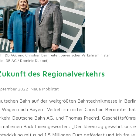
hr DB AG, und Christian Bernreiter, bayerischer Verkehrsminister
ild: DB AG / Dominic Dupont)
Zukunft des Regionalverkehrs
eptember 2022
Neue Mobilität
utschen Bahn auf der weltgrößten Bahntechnikmesse in Berlin
Wagen nach Bayern. Verkehrsminister Christian Bernreiter hat
erkehr Deutsche Bahn AG, und Thomas Prechtl, Geschäftsführe
nmal einen Blick hineingeworfen: „Der Ideenzug gewährt uns e
ntwicklung mit rund 1,5 Millionen Euro gefördert und ich freue