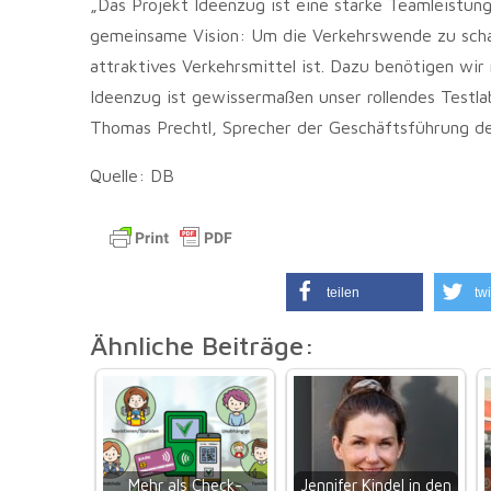
„Das Projekt Ideenzug ist eine starke Teamleistung,
gemeinsame Vision: Um die Verkehrswende zu scha
attraktives Verkehrsmittel ist. Dazu benötigen wi
Ideenzug ist gewissermaßen unser rollendes Testla
Thomas Prechtl, Sprecher der Geschäftsführung d
Quelle: DB
teilen
twi
Ähnliche Beiträge:
Mehr als Check-
Jennifer Kindel in den