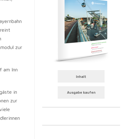
bayernbahn
reint
n
nmodul zur
f am Inn
Inhalt
gäste in
Ausgabe kaufen
onen zur
viele
dlerinnen