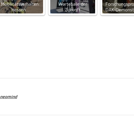
Mobilitätsverhalten:
Wartehalle der
Forschungspro
Hessen…
Zukunft
DAK‑Demonst
neomind