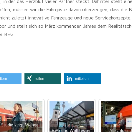
 in der das Herzblut vieler Partner steckt. Dahinter steht ein
ffen, müssen wir die Fahrgäste davon überzeugen, dass die B
r nicht zuletzt innovative Fahrzeuge und neue Servicekonzepte.
bor und stellt sich ab März kommenden Jahres dem Realitätsch
er BEG.
ttern
teilen
mitteilen
Studie zeigt Wandel
im
BVG und Wall testen
Abschluss 