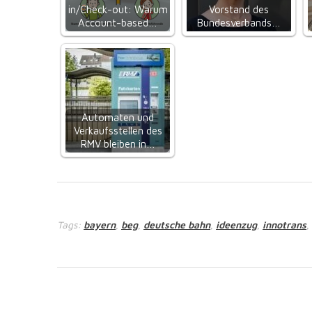
in/Check-out: Warum
Vorstand des
Account-based…
Bundesverbands…
Automaten und
Verkaufsstellen des
RMV bleiben in…
Tags:
bayern
beg
deutsche bahn
ideenzug
innotrans
,
,
,
,
,