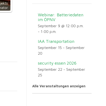
jekts
rator
Webinar: Batteriedaten
im ÖPNV
September 9 @ 12:00 p.m.
-
1:00 p.m.
IAA Transportation
September 15
-
September
20
security essen 2026
September 22
-
September
25
Alle Veranstaltungen anzeigen