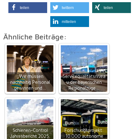
teilen
twittern
teilen
mitteilen
Ähnliche Beiträge:
„Wir müssen
Servicequalitätsnivea
nachhaltig Personal
u der bayerischen
gewinnen und…
Regionalzüge…
Schienen-Control
Forschungsprojekt:
Jahresbericht 2025:
10.000 autonome