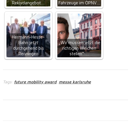
Rekordangebot…
Fahrzeuge im ÖPNV…
Hermann-Hesse-
Bahn jetzt
„Wir müssen jetzt die
durchgehend bis
richtigen Weichen
Renningen
stellen“:…
Tags:
future mobility award
messe karlsruhe
,