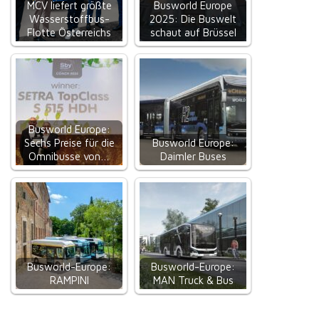
MCV liefert größte
Busworld Europe
Wasserstoffbus-
2025: Die Buswelt
Flotte Österreichs
schaut auf Brüssel
Busworld Europe:
Sechs Preise für die
Busworld Europe:
Omnibusse von…
Daimler Buses
Busworld-Europe:
Busworld-Europe:
RAMPINI
MAN Truck & Bus