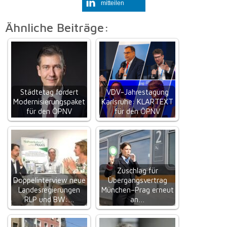
mitteilen
Ähnliche Beiträge:
Städtetag fordert
VDV-Jahrestagung
Modernisierungspaket
Karlsruhe: KLARTEXT
für den ÖPNV
für den ÖPNV
Zuschlag für
Doppelinterview neue
Übergangsvertrag
Landesregierungen
München–Prag erneut
RLP und BW:…
an…