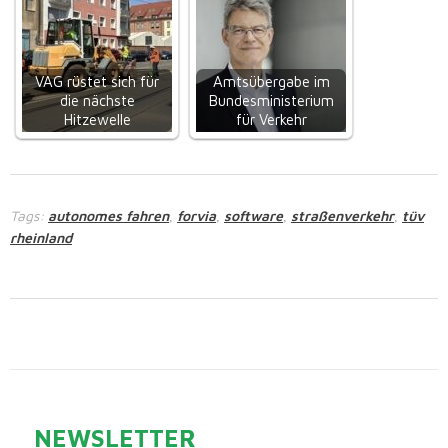
VAG rüstet sich für
Amtsübergabe im
die nächste
Bundesministerium
Hitzewelle
für Verkehr
Tags:
autonomes fahren
forvia
software
straßenverkehr
tüv
,
,
,
,
rheinland
NEWSLETTER