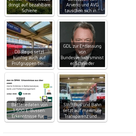
dringt auf bezahlbare
Arverio und AVG
Schiene
tauschen sich in…
GDL zur Entlassung
DB Regio setzt
von
künftig auch auf
Bundesverkehrsminist
Prüfgruppen bei…
er Schnieder
Batteriedaten von
SWB Bus und Bahn
1.500 E-Bussen:
setzt auf maximale
Erkenntnisse für…
Transparenz und…