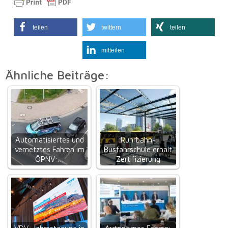
teilen
twittern
teilen
mitteilen
Ähnliche Beiträge:
Automatisiertes und
Ruhrbahn-
vernetztes Fahren im
Busfahrschule erhält
ÖPNV:…
Zertifizierung