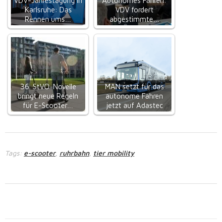
VDV-Jahrestagung in
Autonomes Fahren:
Karlsruhe: Das
VDV fordert
Rennen ums…
abgestimmte…
36. StVO-Novelle
MAN setzt für das
bringt neue Regeln
autonome Fahren
für E-Scooter…
jetzt auf Adastec
Tags:
e-scooter
ruhrbahn
tier mobility
,
,