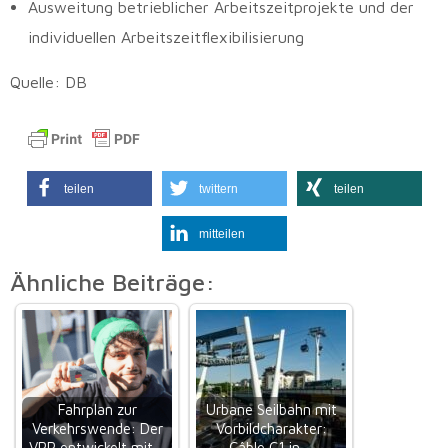
Ausweitung betrieblicher Arbeitszeitprojekte und der
individuellen Arbeitszeitflexibilisierung
Quelle: DB
teilen
twittern
teilen
mitteilen
Ähnliche Beiträge:
Fahrplan zur
Urbane Seilbahn mit
Verkehrswende: Der
Vorbildcharakter:
VRR entwickelt mit…
Câble C1 in…