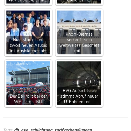
Knorr-Bremse
Niag startet mit
verkauft sein
zwölf neuen Azubis
weltweites Geschäft
ins Ausbildungsjahr
mit…
BVG Aufsichtsrat
Der Ball rollt bei der
stimmt Abruf neuer
WM … mit INIT
U-Bahnen mit…
Tags:
db
evg
schlichtung
tarifverhandlungen
,
,
,