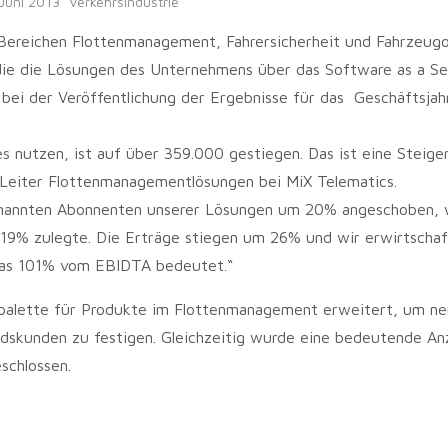
 Juni 2013
Verkehrsindustrie
 Bereichen Flottenmanagement, Fahrersicherheit und Fahrzeug
die die Lösungen des Unternehmens über das Software as a Se
bei der Veröffentlichung der Ergebnisse für das Geschäftsjah
s nutzen, ist auf über 359.000 gestiegen. Das ist eine Steige
 Leiter Flottenmanagementlösungen bei MiX Telematics.
enannten Abonnenten unserer Lösungen um 20% angeschoben,
% zulegte. Die Erträge stiegen um 26% und wir erwirtscha
 was 101% vom EBIDTA bedeutet.“
spalette für Produkte im Flottenmanagement erweitert, um n
dskunden zu festigen. Gleichzeitig wurde eine bedeutende An
schlossen.