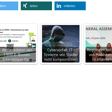
ttern
teilen
mitteilen
Batteriedaten von
Cybervorfall: IT-
Regionales Ne
1.500 E-Bussen:
Systeme von Stadler
von Mobilstat
Erkenntnisse für…
nicht kompromittiert
im Rheinla