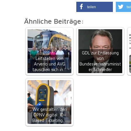
teilen
twi
Ähnliche Beiträge:
GDL zur Entlassung
Leitstellen von
von
Arverio und AVG
Bundesverkehrsminist
tauschen sich in…
er Schnieder
Wir gestalten den
ÖPNV digital: ID-
Based Ticketing…