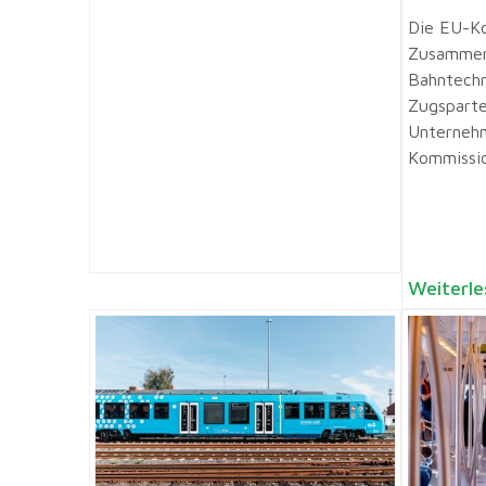
Die EU-Ko
Zusammens
Bahntechn
Zugsparte
Unternehm
Kommissio
Weiterle