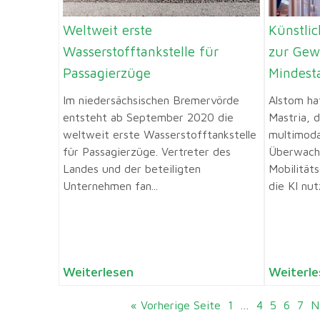
Weltweit erste
Künstlic
Wasserstofftankstelle für
zur Gew
Passagierzüge
Mindest
Im niedersächsischen Bremervörde
Alstom ha
entsteht ab September 2020 die
Mastria, 
weltweit erste Wasserstofftankstelle
multimoda
für Passagierzüge. Vertreter des
Überwach
Landes und der beteiligten
Mobilitäts
Unternehmen fan...
die KI nut
Weiterlesen
Weiterle
« Vorherige Seite
1
…
4
5
6
7
N