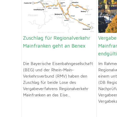
Zuschlag für Regionalverkehr
Vergabe
Mainfranken geht an Benex
Mainfra
endgült
Die Bayerische Eisenbahngesellschaft
Im Rahmen
(BEG) und der Rhein-Main-
Regionalv
Verkehrsverbund (RMV) haben den
einem unt
Zuschlag für beide Lose des
(DB Regio
Vergabeverfahrens Regionalverkehr
Nachprüf
Mainfranken an das Eise...
Vergabeen
Vergabeka