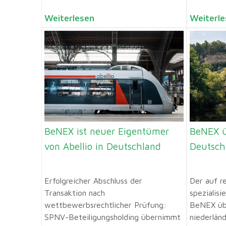
Weiterlesen
Weiterle
BeNEX ist neuer Eigentümer
BeNEX ü
von Abellio in Deutschland
Deutsch
Erfolgreicher Abschluss der
Der auf r
Transaktion nach
spezialisi
wettbewerbsrechtlicher Prüfung:
BeNEX üb
SPNV-Beteiligungsholding übernimmt
niederlän