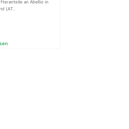
fteranteile an Abellio in
d (AT...
sen