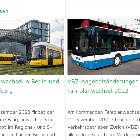
sen
nwechsel in Berlin und
VBZ-Angebotsänderungen
burg
Fahrplanwechsel 2022
zember 2023 findet der
Am kommenden Fahrplanwechse
te Fahrplanwechsel statt.
11. Dezember 2022 stehen bei 
ot im Regional- und S-
Verkehrsbetrieben Zürich (VBZ)
hr der Länder Berlin und
allem drei Gebiete im Vordergru