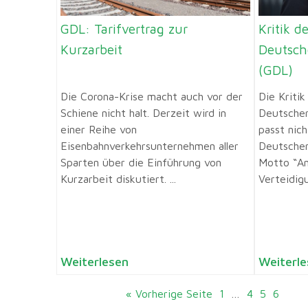
GDL: Tarifvertrag zur
Kritik d
Kurzarbeit
Deutsch
(GDL)
Die Corona-Krise macht auch vor der
Die Kriti
Schiene nicht halt. Derzeit wird in
Deutscher
einer Reihe von
passt nich
Eisenbahnverkehrsunternehmen aller
Deutsche
Sparten über die Einführung von
Motto “An
Kurzarbeit diskutiert. ...
Verteidigu
Weiterlesen
Weiterle
« Vorherige Seite
1
…
4
5
6