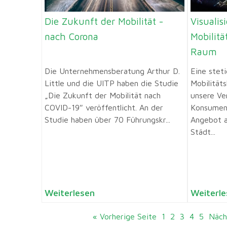
Die Zukunft der Mobilität -
Visualis
nach Corona
Mobilitä
Raum
Die Unternehmensberatung Arthur D.
Eine stet
Little und die UITP haben die Studie
Mobilität
„Die Zukunft der Mobilität nach
unsere Ver
COVID-19″ veröffentlicht. An der
Konsument
Studie haben über 70 Führungskr...
Angebot a
Städt...
Weiterlesen
Weiterle
« Vorherige Seite
1
2
3
4
5
Näch