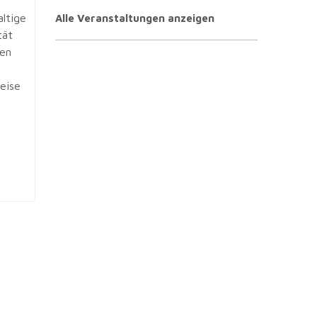
altige
Alle Veranstaltungen anzeigen
tät
ren
eise