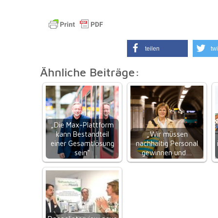
teilen
twi
Ähnliche Beiträge:
„Die Max-Plattform
kann Bestandteil
„Wir müssen
einer Gesamtlösung
nachhaltig Personal
sein“
gewinnen und…