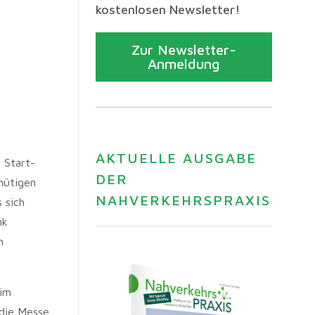
kostenlosen Newsletter!
Zur Newsletter-
Anmeldung
AKTUELLE AUSGABE
 Start-
DER
nütigen
NAHVERKEHRSPRAXIS
 sich
nk
n
 im
 die Messe