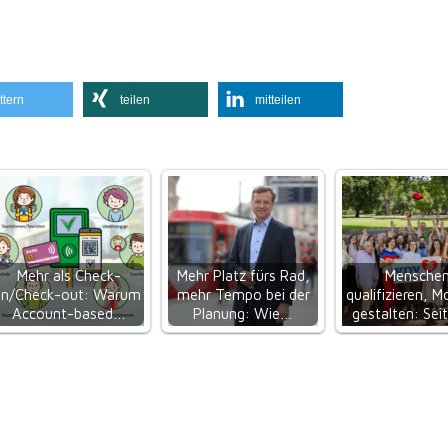
ttern
teilen
mitteilen
Mehr als Check-
Mehr Platz fürs Rad,
Mensche
in/Check-out: Warum
mehr Tempo bei der
qualifizieren, Mo
Account-based…
Planung: Wie…
gestalten: Sei