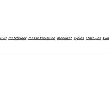
2020
matchrider
messe karlsruhe
mobilität
rydies
start-ups
twa
,
,
,
,
,
,