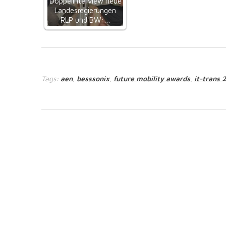
Doppelinterview neue
Landesregierungen
RLP und BW:…
Tags:
aen
besssonix
future mobility awards
it-trans 
,
,
,