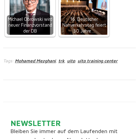
Michael Obrowski wird
16. Deutscher
neuer Finanzvorstand
Nahverkehrstag feiert
der DB
30 Jahre…
Tags:
Mohamed Mezghani
trk
uitp
uitp training center
,
,
,
NEWSLETTER
Bleiben Sie immer auf dem Laufenden mit