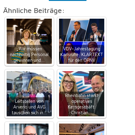
Ähnliche Beiträge:
„Wir müssen
VDV-Jahrestagung
nachhaltig Personal
Karlsruhe: KLARTEXT
gewinnen und…
für den ÖPNV
Rheinbahn stärkt
Leitstellen von
operatives
Arverio und AVG
Kerngeschäft:
tauschen sich in…
Christian…