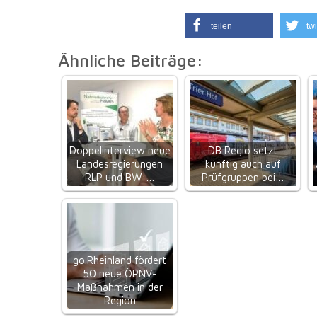
teilen
twi
Ähnliche Beiträge:
Doppelinterview neue
DB Regio setzt
Landesregierungen
künftig auch auf
RLP und BW:…
Prüfgruppen bei…
go.Rheinland fördert
50 neue ÖPNV-
Maßnahmen in der
Region