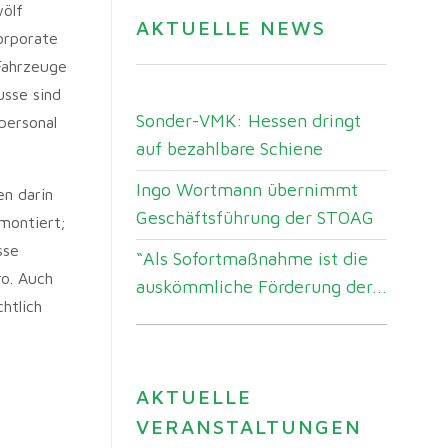
wölf
AKTUELLE NEWS
orporate
Fahrzeuge
usse sind
Sonder-VMK: Hessen dringt
personal
auf bezahlbare Schiene
Ingo Wortmann übernimmt
en darin
Geschäftsführung der STOAG
montiert;
sse
“Als Sofortmaßnahme ist die
ro. Auch
auskömmliche Förderung der...
htlich
AKTUELLE
VERANSTALTUNGEN