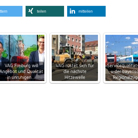
ttern
teilen
mitteilen
VAG Freiburg will
VAG rüstet sich für
Servicequalität
Angebot und Qualität
die nächste
u der bayeris
in unruhigen…
Hitzewelle
Regionalzü