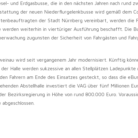
sel- und Erdgasbusse, die in den nächsten Jahren nach rund z
sstattung der neuen Niederflurgelenkbusse wird gemäß dem C
tenbeauftragten der Stadt Nürnberg vereinbart, werden die 
e werden weiterhin in viertüriger Ausführung beschafft. Die B
überwachung zugunsten der Sicherheit von Fahrgästen und Fahr
weinau wird seit vergangenem Jahr modernisiert. Künftig könn
 der Halle werden sukzessive an allen Stellplätzen Ladepunkte 
den Fahrern am Ende des Einsatzes gesteckt, so dass die eBu
enden Abstellhalle investiert die VAG über fünf Millionen Eu
r Bezirksregierung in Höhe von rund 800.000 Euro. Voraussic
e abgeschlossen.