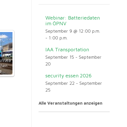
Webinar: Batteriedaten
im ÖPNV
September 9 @ 12:00 p.m.
-
1:00 p.m.
IAA Transportation
September 15
-
September
snivea
20
chen
ge…
security essen 2026
September 22
-
September
25
Alle Veranstaltungen anzeigen