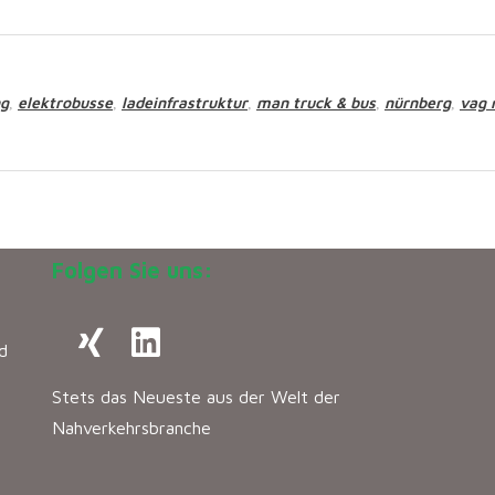
ng
elektrobusse
ladeinfrastruktur
man truck & bus
nürnberg
vag 
,
,
,
,
,
Folgen Sie uns:
d
Stets das Neueste aus der Welt der
Nahverkehrsbranche