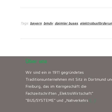
Tags:
bayern
bmdv
daimler buses
elektrobusförderu
,
,
,
Über uns
Wir sind ein in 1911 gegründetes
Traditionsunternehmen mit Sitz in Dortmund un
Freiburg, das im Kerngeschäft die
Fachzeitschriften „ElektroWirtschaft“
“BUS/SYSTEME” und „Nahverkehrs
[…]