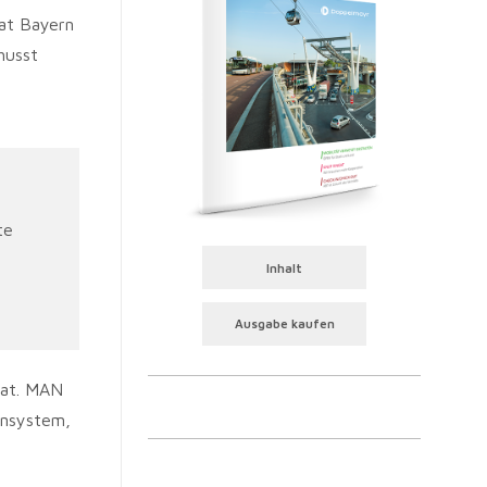
aat Bayern
husst
te
Inhalt
Ausgabe kaufen
hat. MAN
ensystem,