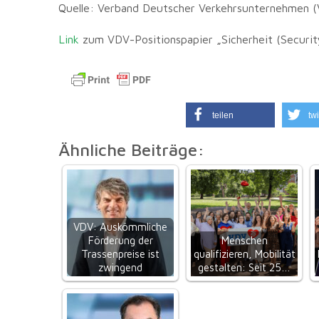
Quelle: Verband Deutscher Verkehrsunternehmen 
Link
zum VDV-Positionspapier „Sicherheit (Securit
teilen
twi
Ähnliche Beiträge:
VDV: Auskömmliche
Förderung der
Menschen
Trassenpreise ist
qualifizieren, Mobilität
zwingend
gestalten: Seit 25…