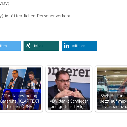
(VDV)
y) im öffentlichen Personenverkehr
ttern
teilen
mitteilen
VDV-Jahrestagung
SWB Bus und
Karlsruhe: KLARTEXT
VDV dankt Schnieder
setzt auf max
für den ÖPNV
und gratuliert Bilger
Transparenz 