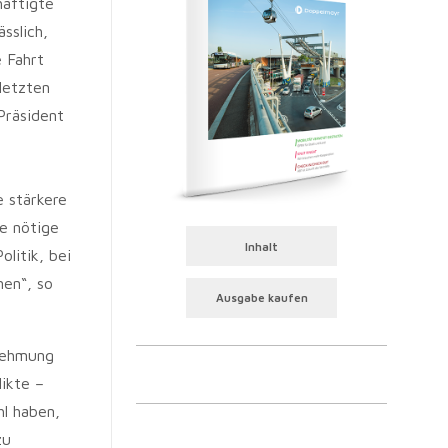
häftigte
sslich,
 Fahrt
letzten
Präsident
 stärkere
e nötige
Inhalt
litik, bei
nen“, so
Ausgabe kaufen
rnehmung
likte –
hl haben,
zu