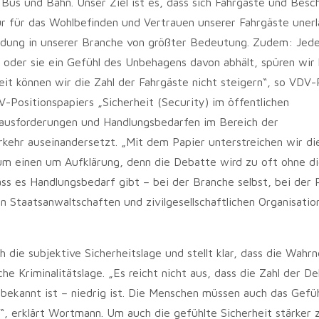
 Bus und Bahn. Unser Ziel ist es, dass sich Fahrgäste und Besc
nur für das Wohlbefinden und Vertrauen unserer Fahrgäste unerlä
indung in unserer Branche von größter Bedeutung. Zudem: Jede
er oder sie ein Gefühl des Unbehagens davon abhält, spüren wir 
it können wir die Zahl der Fahrgäste nicht steigern“, so VDV-
Positionspapiers „Sicherheit (Security) im öffentlichen
rausforderungen und Handlungsbedarfen im Bereich der
ehr auseinandersetzt. „Mit dem Papier unterstreichen wir die
m einen um Aufklärung, denn die Debatte wird zu oft ohne di
ss es Handlungsbedarf gibt – bei der Branche selbst, bei der Po
n Staatsanwaltschaften und zivilgesellschaftlichen Organisatio
h die subjektive Sicherheitslage und stellt klar, dass die Wah
he Kriminalitätslage. „Es reicht nicht aus, dass die Zahl der De
 bekannt ist – niedrig ist. Die Menschen müssen auch das Gefü
“, erklärt Wortmann. Um auch die gefühlte Sicherheit stärker 