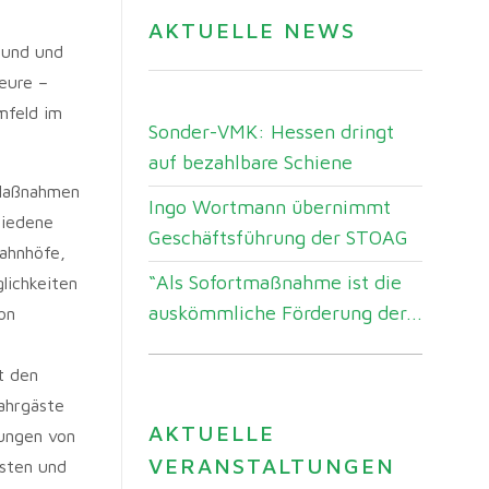
AKTUELLE NEWS
Bund und
eure –
Umfeld im
Sonder-VMK: Hessen dringt
auf bezahlbare Schiene
e Maßnahmen
Ingo Wortmann übernimmt
hiedene
Geschäftsführung der STOAG
Bahnhöfe,
“Als Sofortmaßnahme ist die
lichkeiten
auskömmliche Förderung der...
on
t den
ahrgäste
AKTUELLE
rungen von
VERANSTALTUNGEN
ästen und