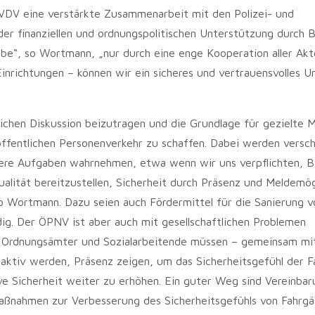
 VDV eine verstärkte Zusammenarbeit mit den Polizei- und
er finanziellen und ordnungspolitischen Unterstützung durch 
abe“, so Wortmann, „nur durch eine enge Kooperation aller Akt
n Einrichtungen – können wir ein sicheres und vertrauensvolles 
ntlichen Diskussion beizutragen und die Grundlage für gezielt
öffentlichen Personenverkehr zu schaffen. Dabei werden versc
unsere Aufgaben wahrnehmen, etwa wenn wir uns verpflichten, 
alität bereitzustellen, Sicherheit durch Präsenz und Meldemög
o Wortmann. Dazu seien auch Fördermittel für die Sanierung v
ig. Der ÖPNV ist aber auch mit gesellschaftlichen Problemen
zei, Ordnungsämter und Sozialarbeitende müssen – gemeinsam mi
ktiv werden, Präsenz zeigen, um das Sicherheitsgefühl der F
ive Sicherheit weiter zu erhöhen. Ein guter Weg sind Vereinba
aßnahmen zur Verbesserung des Sicherheitsgefühls von Fahrg