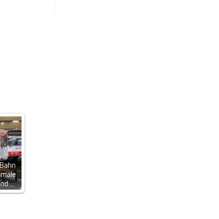
 Bahn
imale
und…