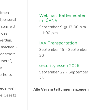
ichen
Webinar: Batteriedaten
lpersonal
im ÖPNV
ofsumfeld
September 9 @ 12:00 p.m.
-
1:00 p.m.
 des
werden.
IAA Transportation
u machen –
September 15
-
September
menarbeit
20
ssern“,
security essen 2026
ne
September 22
-
September
erheits-,
25
Feuerwehr
Alle Veranstaltungen anzeigen
te Gesetz