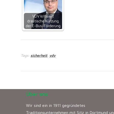
VDV kritisiert
drastische Kürzung
der E-Bus-Förderung
Tags:
sicherheit
vdv
,
Über uns
Wir sind ein in 1911 gegründetes
Traditionsunternehmen mit Sitz in Dortmund un