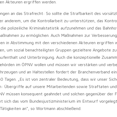
en Akteuren ergriffen werden.
gen an das Strafrecht: So sollte die Strafbarkeit des vorsätzl
r anderem, um die Kontrollarbeit zu unterstützen, das Kontrol
 die polizeiliche Kriminalstatistik aufzunehmen und das Bahnh
smaßnahmen zu ermöglichen. Auch Maßnahmen zur Verbesserung
llen in Abstimmung mit den verschiedenen Akteuren ergriffen 
 um sozial benachteiligten Gruppen gezieltere Angebote z
 Aufenthalt und Unterbringung. Auch die konzeptionelle Zusam
lbehörden im ÖPNV wollen und müssen wir verstärken und verbe
rzeugen und an Haltestellen fordert der Branchenverband ei
0 Tagen. „Es ist von zentraler Bedeutung, dass wir unser Sich
n: Übergriffe auf unsere Mitarbeitenden sowie Straftaten und
ÖPNV müssen konsequent geahndet und solchen gegenüber der 
etet sich das vom Bundesjustizministerium im Entwurf vorgeleg
ätigkeiten an“, so Wortmann abschließend.