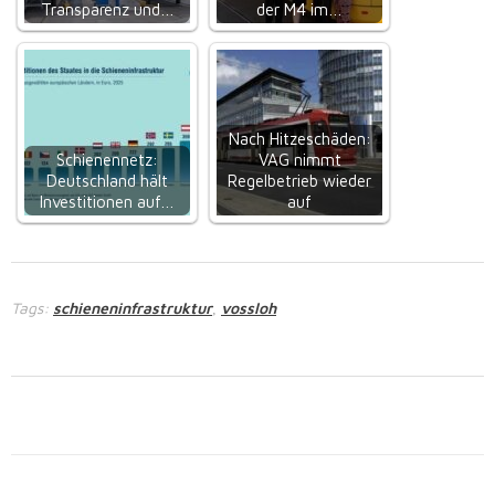
Transparenz und…
der M4 im…
Nach Hitzeschäden:
Schienennetz:
VAG nimmt
Deutschland hält
Regelbetrieb wieder
Investitionen auf…
auf
Tags:
schieneninfrastruktur
vossloh
,