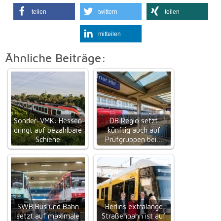
teilen
twittern
teilen
mitteilen
Ähnliche Beiträge:
Sonder-VMK: Hessen
DB Regio setzt
dringt auf bezahlbare
künftig auch auf
Schiene
Prüfgruppen bei…
SWB Bus und Bahn
Berlins extralange
setzt auf maximale
Straßenbahn ist auf