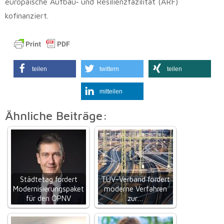
europäische Aufbau‑ und Resilienzfazilität (ARF)
kofinanziert.
teilen
twittern
teilen
mitteilen
Ähnliche Beiträge:
Städtetag fordert
TÜV-Verband fordert
Modernisierungspaket
moderne Verfahren
für den ÖPNV
zur…