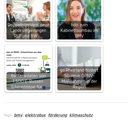
Doppelinterview neue
bdo zum
Landesregierungen
Kabinettsumbau im
RLP und BW:…
BMV
go.Rheinland fördert
Batteriedaten von
50 neue ÖPNV-
1.500 E-Bussen:
Maßnahmen in der
Erkenntnisse für…
Region
Tags:
bmv
elektrobus
förderung
klimaschutz
,
,
,