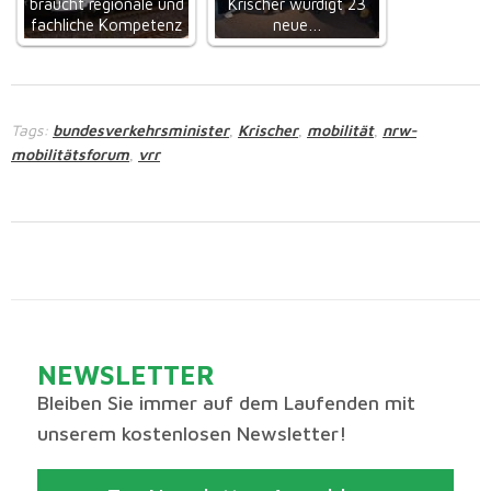
braucht regionale und
Krischer würdigt 23
fachliche Kompetenz
neue…
Tags:
bundesverkehrsminister
Krischer
mobilität
nrw-
,
,
,
mobilitätsforum
vrr
,
NEWSLETTER
Bleiben Sie immer auf dem Laufenden mit
unserem kostenlosen Newsletter!