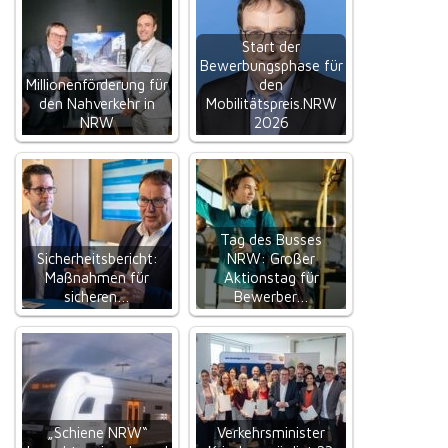
Start der
Bewerbungsphase für
Millionenförderung für
den
den Nahverkehr in
Mobilitätspreis.NRW
NRW
2026
Tag des Busses
Sicherheitsbericht:
NRW: Großer
Maßnahmen für
Aktionstag für
sicheren…
Bewerber…
„Schiene NRW“
Verkehrsminister