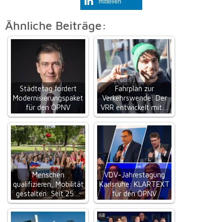
mitteilen
Ähnliche Beiträge:
Städtetag fordert
Fahrplan zur
Modernisierungspaket
Verkehrswende: Der
für den ÖPNV
VRR entwickelt mit…
Menschen
VDV-Jahrestagung
qualifizieren, Mobilität
Karlsruhe: KLARTEXT
gestalten: Seit 25…
für den ÖPNV