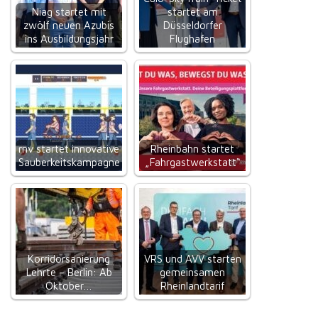
Niag startet mit
startet am
zwölf neuen Azubis
Düsseldorfer
ins Ausbildungsjahr
Flughafen
rnv startet innovative
Rheinbahn startet
Sauberkeitskampagne
„Fahrgastwerkstatt“
Korridorsanierung
VRS und AVV starten
Lehrte – Berlin: Ab
gemeinsamen
Oktober…
Rheinlandtarif