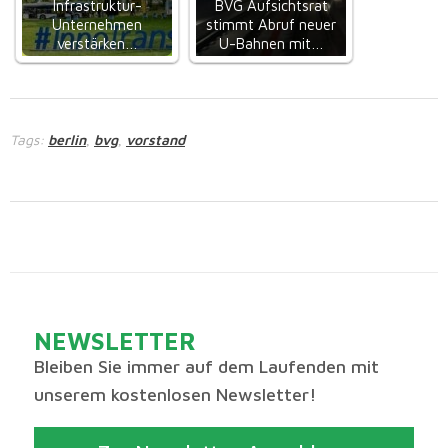
Infrastruktur-
BVG Aufsichtsrat
Unternehmen
stimmt Abruf neuer
verstärken…
U-Bahnen mit…
Tags:
berlin
bvg
vorstand
,
,
NEWSLETTER
Bleiben Sie immer auf dem Laufenden mit
unserem kostenlosen Newsletter!