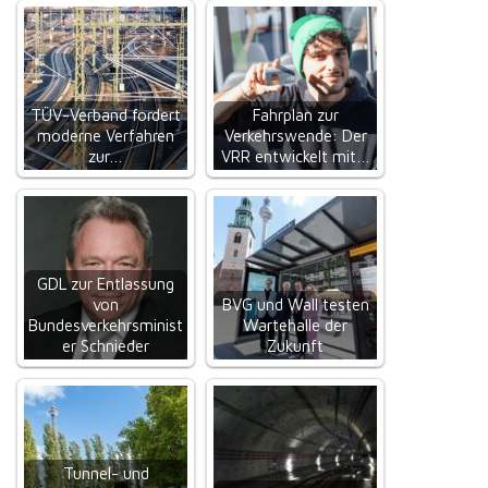
TÜV-Verband fordert
Fahrplan zur
moderne Verfahren
Verkehrswende: Der
zur…
VRR entwickelt mit…
GDL zur Entlassung
von
BVG und Wall testen
Bundesverkehrsminist
Wartehalle der
er Schnieder
Zukunft
Tunnel- und